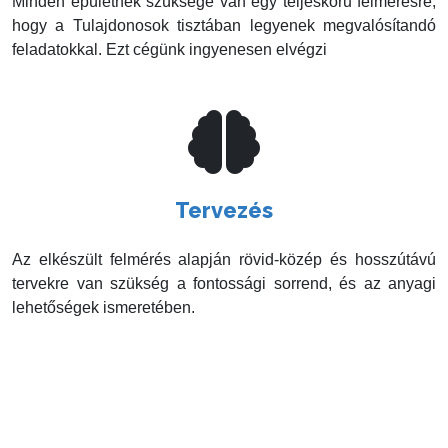
Minden épületnek szüksége van egy teljeskörű felmérésre,
hogy a Tulajdonosok tisztában legyenek megvalósítandó
feladatokkal. Ezt cégünk ingyenesen elvégzi
Tervezés
Az elkészült felmérés alapján rövid-közép és hosszútávú
tervekre van szükség a fontossági sorrend, és az anyagi
lehetőségek ismeretében.